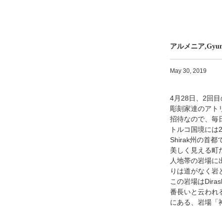
アルメニア,Gyum
May 30, 2019
4月28日、2回
彫刻家達のアトリ
招待なので、毎
トルコ国境には2
Shirak州の
美しく見える町だ
人地帯の岩場に
りは道がなく岩
この岩場はDir
番長いと云われる
にある、岩場「