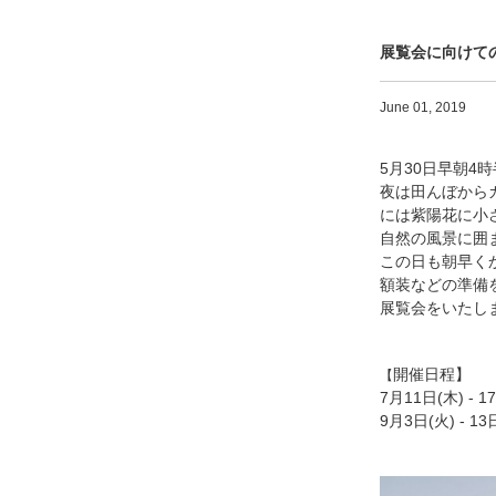
展覧会に向けて
June 01, 2019
5月30日早朝4
夜は田んぼから
には
紫陽花に小
自然の風景に
囲
この日も朝早く
額装
などの準備
展
覧会をいたし
開催日程】
【
7月11日(木) -
9月3日(火) - 