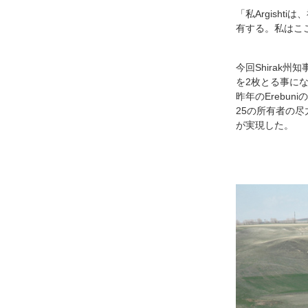
「私Argishti
有する。私はここD
今回Shirak
を2枚とる事に
昨年のErebu
25の所有者の尽
が実現した。